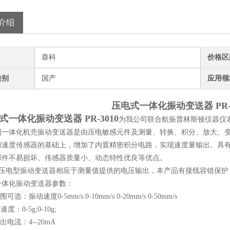
介绍
蓉科
价格区
类别
国产
应用领
压电式一体化振动变送器 PR-3
式一体化振动变送器 PR-3010
为我公司联合航振普林斯顿仪器仪
列一体化机壳振动变送器是由压电敏感元件及测量、转换、积分、放大、
速度传感器的基础上，增加了内置精密积分电路，实现速度量输出。具有比磁
部件不易损坏、传感器质量小、动态特性优良等优点。
010压电型振动变送器相应于测量值提供的电压输出，本产品有接线容错保护
一体化振动变送器参数：
可选：振动速度0-5mm/s.0-10mm/s 0-20mm/s 0-50mm/s
0-5g;0-10g;
出电流：4--20mA