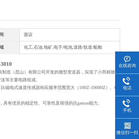
间
面议
域
化工,石油,地矿,电子/电池,道路/轨道/船舶
010
在线咨询
表制造（昆山）有限公司开发的微型变送器，实现了小而精致外
变送等主要电路组成。
电式速度传感器响应频率范围宽大（10HZ-1000HZ）、机
电话
，具有优良的稳定性、可靠性及很强的抗ganrao能力。
手机
微信扫一扫