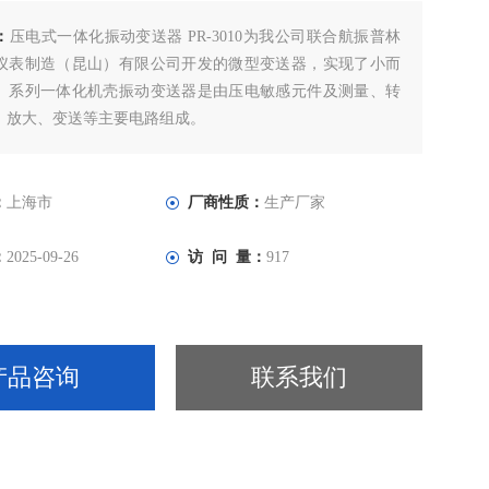
：
压电式一体化振动变送器 PR-3010为我公司联合航振普林
仪表制造（昆山）有限公司开发的微型变送器，实现了小而
。系列一体化机壳振动变送器是由压电敏感元件及测量、转
、放大、变送等主要电路组成。
：
上海市
厂商性质：
生产厂家
：
2025-09-26
访 问 量：
917
产品咨询
联系我们