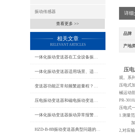
振动传感器
详细
查看更多 >>
品牌
相关文章
RELEVANT ARTICLES
产地
一体化振动变送器在工业设备振动监测中的应用技术解析
压电
一体化振动变送器适用场景、适用设备及安装位置详解
观。系
压电式加
变送器功能正常却频繁超量程？电机现场振动问题深度排查指南
械运动
PR-3
压电振动变送器和磁电振动变送器在使用上的区别
压电式
一体化振动变送器振动异常报警与预警设置技术指南
1.测量范围
加速度：
HZD-B-8B振动变送器典型问题的快速诊断与应对策略分享
2,对应输