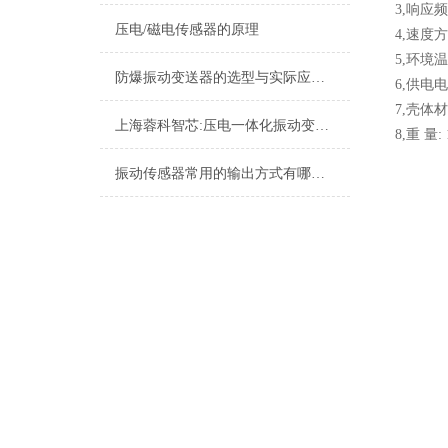
3,响应频
压电/磁电传感器的原理
4,速度
5,环境温
防爆振动变送器的选型与实际应用有哪些？
6,供电电
7,壳体
上海蓉科智芯:压电一体化振动变送器
8,重 量: 
振动传感器常用的输出方式有哪些？