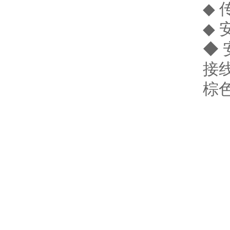
◆ 
◆
◆ 
接
棕色
黑
蓝