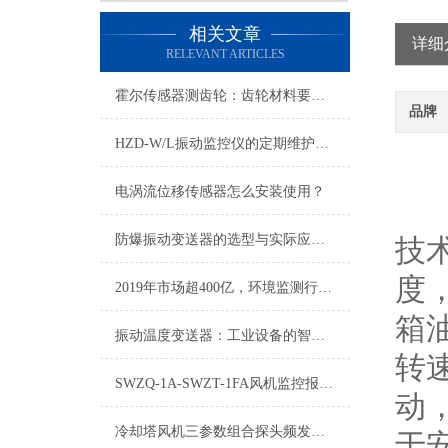
相关文章
详细
RELEVANT ARTICLES
霍尔传感器测齿轮：齿轮材料要求详解
品牌
HZD-W/L振动监控仪的定期维护保养制度介绍
电涡流位移传感器怎么安装使用？
防爆振动变送器的选型与实际应用有哪些？
技
度
2019年市场超400亿，环境监测行业迎优先机遇
箱
振动温度变送器：工业设备的智能守护者
转
SWZQ-1A-SWZT-1FA风机监控报警器技术参数
动
冷却塔风机三参数组合探头频发异常？振动、温度、油位故障分步自检+判断
于