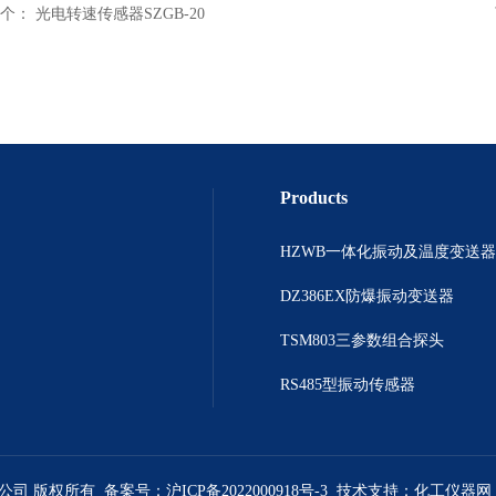
个：
光电转速传感器SZGB-20
Products
HZWB一体化振动及温度变送器
DZ386EX防爆振动变送器
TSM803三参数组合探头
RS485型振动传感器
限公司 版权所有 备案号：
沪ICP备2022000918号-3
技术支持：
化工仪器网