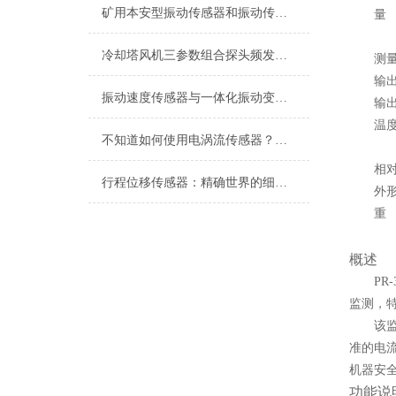
矿用本安型振动传感器和振动传感器的区别
量
冷却塔风机三参数组合探头频发异常？振动、温度、油位故障分步自检+判断
测
输
振动速度传感器与一体化振动变送器现场工况适配及应用用途
输
温
不知道如何使用电涡流传感器？进来看
相
行程位移传感器：精确世界的细微触探者
外
重
概述
PR
监测，
该
准的电
机器安
功能说