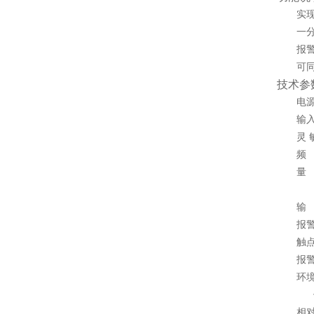
实
一
报
可
技术参
电
输
灵
频
量
输
报
触
报
环
相