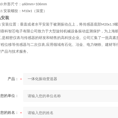
外形尺寸：φ
×
10
60mm
106mm
安装螺纹：
（深度）
11
M
1
0x1
品
安装
安装位置：垂直或者水平安装于被测振动点上，将传感器底部
螺
1
M20x1.5
都蓉科智芯电子有限公司致力于大型旋转机械设备振动监测保护，为上海
区
是精密仪表与传感器的研发和销售的高科技企业。公司汇集了一批高素
,
行程位移等传感器与二次仪表
应用领域有石化、冶金、电力钢铁、建材等
,
密产品与技术服务。
产品：
您的单位：
您的姓名：