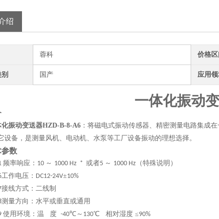
介绍
蓉科
价格区
类别
国产
应用领
一体化
振动
介
体化
振动变送器HZD-B-8-A6
：将磁电式振动传感器、精密测量电路集成在
它设备，是测量风机、电动机、水泵等工厂设备振动的理想选择。
术参数
频率响应：
～
或者
～
（特殊说明）
1
10
1000 Hz *
5
1000 Hz
工作电压：
±
6
DC12-24V
10%
接线方式：二线制
7
测量方向：水平或垂直或通用
8
使用环境：温 度
℃～
℃ 相对湿度 ≤
9
-40
130
90%