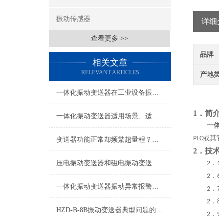
振动传感器
详细
查看更多 >>
品牌
相关文章
RELEVANT ARTICLES
产地
一体化振动变送器在工业设备振动监测中的应用技术解析
1．简
一体化振动变送器适用场景、适用设备及安装位置详解
一
或其
PLC
变送器功能正常却频繁超量程？电机现场振动问题深度排查指南
2
．
技
压电振动变送器和磁电振动变送器在使用上的区别
．
2
．
2
一体化振动变送器振动异常报警与预警设置技术指南
．
2
．
2
HZD-B-8B振动变送器典型问题的快速诊断与应对策略分享
．
2