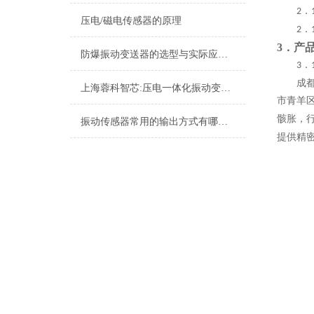
．
2
压电/磁电传感器的原理
．
2
3．
产
防爆振动变送器的选型与实际应用有哪些？
．
3
成
上海蓉科智芯:压电一体化振动变送器
市青羊
骸胀，
振动传感器常用的输出方式有哪些？
提供精