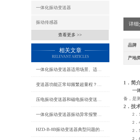
一体化振动变送器
振动传感器
详细
查看更多 >>
品牌
相关文章
RELEVANT ARTICLES
产地
一体化振动变送器适用场景、适用设备及安装位置详解
1．简
变送器功能正常却频繁超量程？电机现场振动问题深度排查指南
一
备，是
压电振动变送器和磁电振动变送器在使用上的区别
2
．
技
．
一体化振动变送器振动异常报警与预警设置技术指南
2
．
2
HZD-B-8B振动变送器典型问题的快速诊断与应对策略分享
．
2
．
2