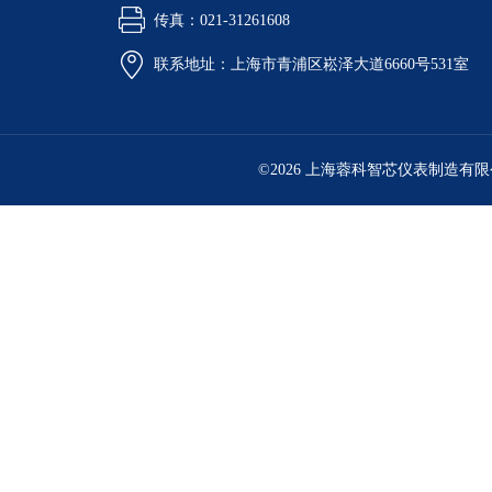
传真：021-31261608
联系地址：上海市青浦区崧泽大道6660号531室
©2026 上海蓉科智芯仪表制造有