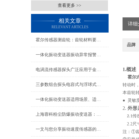
查看更多 >>
相关文章
详细
RELEVANT ARTICLES
霍尔传感器测齿轮：齿轮材料要求详解
品牌
一体化振动变送器振动异常报警与预警设置技术指南
1.
概述
电涡流传感器探头广泛应用于金属材料的缺陷检测领域
霍尔
三参数组合探头电容式与浮球式的优劣对比有哪些？
转动时
本齿轮
一体化振动变送器适用场景、适用设备及安装位置详解
● 灵
2.
外形
上海蓉科粉尘防爆振动变送器：筑牢工业安全防线的技术利器
传
2.1
2.2
尺
一文与您分享振动速度传感器的安装步骤
注：
①齿