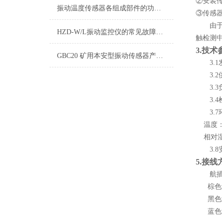
②安装
振动温度传感器各组成部件的功能特点分享
③传感器
由
HZD-W/L振动监控仪的常见故障相应解决方法
触检测
3.
技术
GBC20 矿用本安型振动传感器产品说明书
3.1
3.2
3.
3
3.4
3.7
温度：-
相对湿
3.8
5.
接线
航
棕色
黑色
蓝色