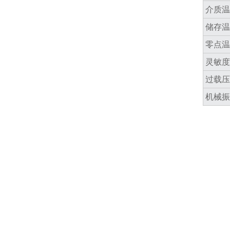
介质温
储存温
零点温
灵敏度
过载压
机械振