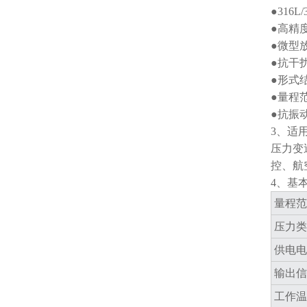
●316
●高精
●微型
●抗干
●形式
●量程
●抗振
3、适
压力变
控、航
4、基
量程范
压力类
供电电
输出信
工作温