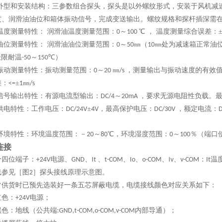
外型和安装结构：三参数组合探头，探头是以外螺纹形式，安装于风机减
度、润滑油油位和箱体振动信号，完成变送输出。螺纹规格和探杆插深需
温度测量特性：
润滑油温度测量范围：
～
℃ ， 温度测量综合误差：
0
100
油位测量特性：
润滑油油位测量范围：
～
㎜（
㎜处为减速箱正常油
0
50
10
极限耐温
～
℃）
-50
150
振动测量特性：振动测量范围：
～
㎜
，测量输出与振动速度的有效
0
20
/s
差：
±
㎜
<=
1
/s
信号输出特性：有源电流型输出：
～
，要求无源电阻性负载。
DC/4
20mA
供电特性：工作电压：
±
，最高保护电压：
，额定电流：
DC/24V
4V
DC/30V
环境特性：环境温度范围：－
～
℃，环境湿度范围：
～
％（端口
20
80
0
100
连接
个四位端子：
电源、
、
、
、
、
、
、
：
温
+24V
GND
It
t-COM
Io
o-COM
Iv
v-COM
It
线参见［图
］探头接线原理示意图。
2
常供货时已预先选装好一条五芯屏蔽电缆，电缆接线颜色对应关系如下：
红色：
电源；
+24V
黑色：地线（公共端
内部导通）；
:GND,t-COM,o-COM,v-COM