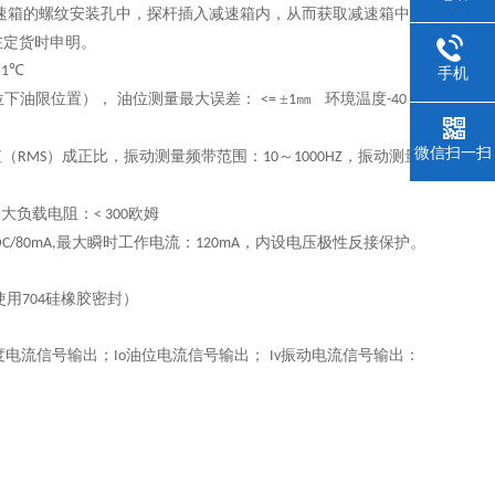
速箱的螺纹安装孔中，探杆插入减速箱内，从而获取减速箱中润
在定货时申明。
±
℃
1
手机
位下油限位置）， 油位测量最大误差：
±
㎜
环境温度
～
<=
1
-40
微信扫一扫
值（
）成正比，振动测量频带范围：
～
，振动测量
RMS
10
1000HZ
最大负载电阻：
欧姆
< 300
最大瞬时工作电流：
，内设电压极性反接保护。
DC/80mA,
120mA
使用
硅橡胶密封）
704
度电流信号输出；
油位电流信号输出；
振动电流信号输出：
Io
Iv