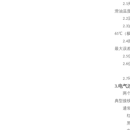
2.1
滑油温
2.2
2.3
℃
（
65
2.4
最大误
2.5
2.6
2.7
3.
电气
两
典型接
通