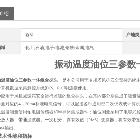
介绍
蓉科
产地类
领域
化工,石油,电子/电池,钢铁/金属,电气
振动温度油位三参数
动温度油位三参数
一体组合
探头
，是本公司用于冷却塔风机安全监控系统
计算机数据采集测控系统
、
等
连接使用。
(DCS
PLC
)
种应用于风机减速箱安全运行监测的组合探头，在其内部分别集成了测量
参量对应的
～
标准电流信号，可以配接各种通用型二次仪表或计算
4
20mA
头温度测量使用铂电阻传感器和半导体集成器件；油位测量采用了电容式
经放大器、带通滤波器、一次积分、真有效值（
）变换器，将有效带
RMS
输出。
mA
技术性能和指标