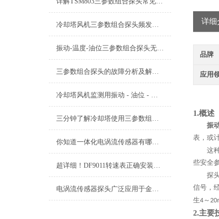
详解TSM803三参数组合探头常见故障及针对性解决策略
详细
冷却塔风机三参数组合探头频发异常？振动、温度、油位故障分步自检+判断
振动-温度-油位三参数组合探头无信号故障原因有哪些？
品牌
三参数组合探头的故障分析及解决方法
应用
冷却塔风机监测用振动 - 油位 - 油温三参数组合探头的使用及注意事项
1.概述
三分钟了解冷却塔使用三参数组合探头
振
表，或
你知道一体化电涡流传感器有哪些优点吗？
这
些安全
超详细！DF9011转速表正确安装步骤全指南
探
信号，
电涡流传感器探头广泛应用于金属材料的缺陷检测领域
生
～
4
20
2.
主要