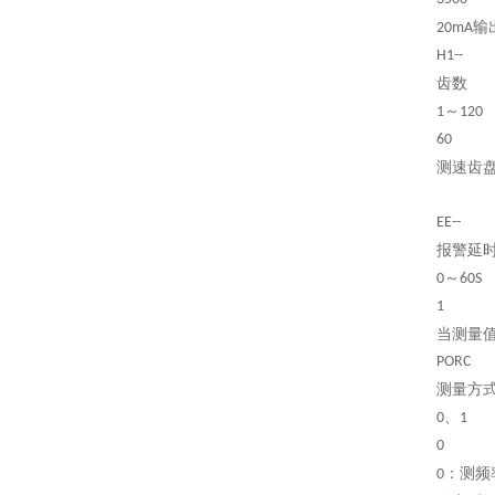
输
20mA
H1--
齿数
～
1
120
60
测速齿
EE--
报警延
～
0
60S
1
当测量
PORC
测量方
、
0
1
0
：测频
0