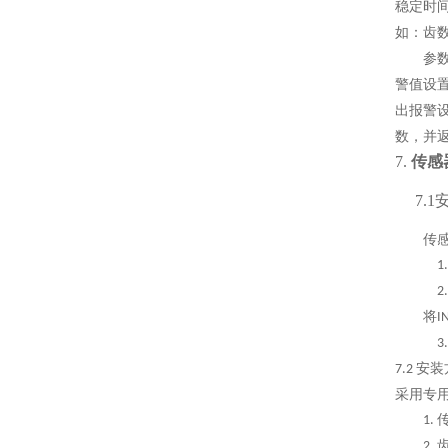
稳定时
如：齿
参
警值设
出报警
数，并
7.
传感
7.
传
1
2
将
I
3
安装
7.2
采用专
1.
2.