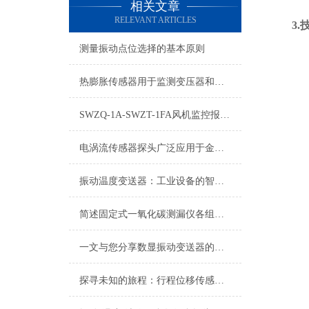
相关文章
RELEVANT ARTICLES
3.
测量振动点位选择的基本原则
热膨胀传感器用于监测变压器和电缆的温升，防止过热造成损害
SWZQ-1A-SWZT-1FA风机监控报警器技术参数
电涡流传感器探头广泛应用于金属材料的缺陷检测领域
振动温度变送器：工业设备的智能守护者
简述固定式一氧化碳测漏仪各组成部件的作用
一文与您分享数显振动变送器的常见问题相应解决方法
探寻未知的旅程：行程位移传感器的奇妙之旅