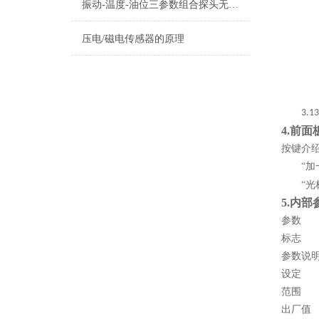
振动-温度-油位三参数组合探头无信号故障原因有哪些？
压电/磁电传感器的原理
3.13
4.
前面
按键介
“
“
5.
内部
参数
标志
参数说
设定
范围
出厂值