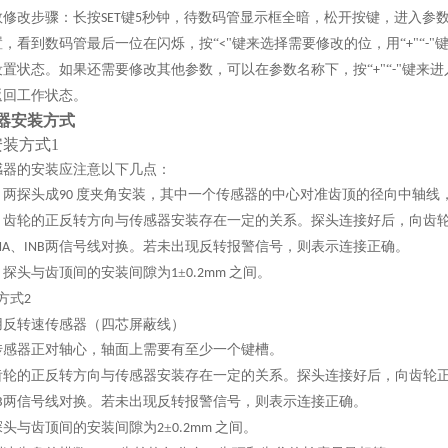
数修改步骤：长按
键
秒钟，待数码管显示框全暗，松开按键，进入参数
SET
5
置，看到数码管最后一位在闪烁，按“
"键来选择需要修改的位，用“
"“
"
<
+
-
设置状态。如果还需要修改其他参数，可以在参数名称下，按“
"“
"键来
+
-
返回工作状态。
器安装方式
1安装方式1
感器的安装应注意以下几点：
两探头成
度夹角安装，其中一个传感器的中心对准齿顶的径向中轴线
.
90
齿轮的正反转方向与传感器安装存在一定的关系。探头连接好后，向齿
.
、
两信号线对换。若未出现反转报警信号，则表示连接正确。
NA
INB
探头与齿顶间的安装间隙为
±
之间。
.
1
0.2mm
方式
2
用反转速传感器（四芯屏蔽线）
传感器正对轴心，轴面上需要有至少一个键槽。
齿轮的正反转方向与传感器安装存在一定的关系。探头连接好后，向齿轮
两信号线对换。若未出现反转报警信号，则表示连接正确。
B
探头与齿顶间的安装间隙为
±
之间。
2
0.2mm