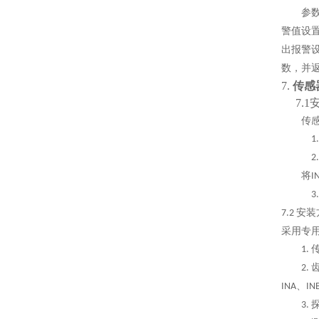
参
警值设
出报警
数，并
7.
传感
7.
传
1
2
将
I
3
安装
7.2
采用专
1.
2.
、
INA
IN
3.