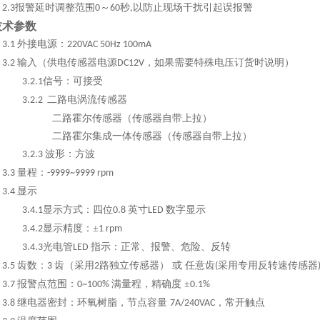
报警延时调整范围
～
秒
以防止现场干扰引起误报警
2.3
0
60
,
技术参数
外接电源：
3.1
220VAC 50Hz 100mA
输入（供电传感器电源
，如果需要特殊电压订货时说明）
3.2
DC12V
信号：可接受
3.2.1
二路电涡流传感器
3.2.2
二路霍尔传感器（传感器自带上拉）
二路霍尔集成一体传感器（传感器自带上拉）
波形：方波
3.2.3
量程：
3.3
-9999~9999 rpm
显示
3.4
显示方式：四位
英寸
数字显示
3.4.1
0.8
LED
显示精度：
±
3.4.2
1 rpm
光电管
指示：正常、报警、危险、反转
3.4.3
LED
齿数：
齿（采用
路独立传感器） 或 任意齿
采用专用反转速传感器
3.5
3
2
(
报警点范围：
满量程，精确度 ±
3.7
0~100%
0.1%
继电器密封：环氧树脂，节点容量
，常开触点
3.8
7A/240VAC