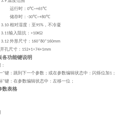
温度范围
3.9
运行时：
℃
℃
0
~+65
储存时：
℃
℃
-30
~+80
相对湿度：至
，不冷凝
3.10
95%
输入阻抗：
Ω
3.11
>10K
外形尺寸：
3.12
160*80*160mm
开孔尺寸：
×
152+1
74+1mm
板各功能键说明
绍：
加一"键：跳到下一个参数；或在参数编辑状态中：闪烁位加
；
1
光标"键：在参数编辑状态中：左移一位；
参数表格
明