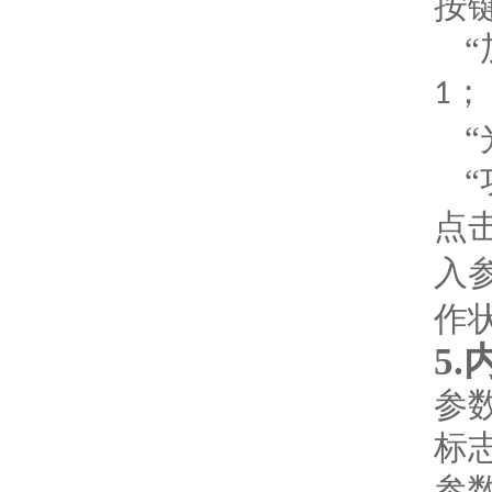
按
；
1
点
入
作
5.
参
标
参