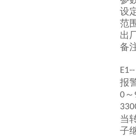
设
范
出
备
E1--
报
～
0
330
当
子