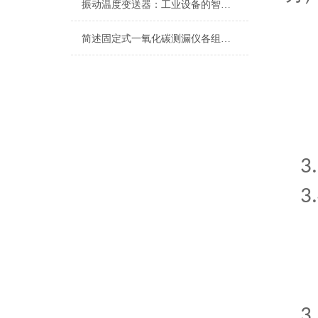
振动温度变送器：工业设备的智能守护者
简述固定式一氧化碳测漏仪各组成部件的作用
3
3
3