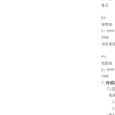
备注
E1--
报警值
～
0
9999
3300
当转速
P1--
危险值
～
0
9999
3360
7.
传感
7.
传
1
2