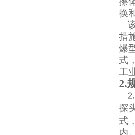
擦
换
措
爆
式
工
2.
2
探
式
内