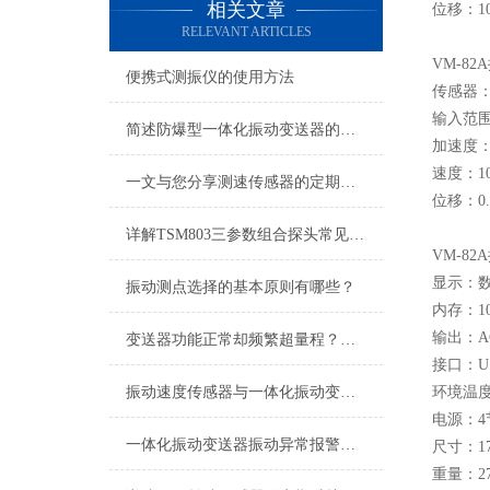
相关文章
位移：10
RELEVANT ARTICLES
VM-8
便携式测振仪的使用方法
传感器：PV
输入范
简述防爆型一体化振动变送器的常见故障解决方法
加速度：1
速度：10
一文与您分享测速传感器的定期维护保养方法
位移：0.
详解TSM803三参数组合探头常见故障及针对性解决策略
VM-8
显示：
振动测点选择的基本原则有哪些？
内存：1
输出：A
变送器功能正常却频繁超量程？电机现场振动问题深度排查指南
接口：U
振动速度传感器与一体化振动变送器现场工况适配及应用用途
环境温度
电源：4
一体化振动变送器振动异常报警与预警设置技术指南
尺寸：171
重量：2