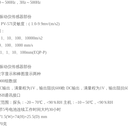
～500Hz，3Hz～500Hz
2A振动仪传感器部份
-57I灵敏度：( 1.0-9.9mv/(m/s2)
围：
、10、100、10000m/s2
、100、1000 mm/s
1、1、10、100mm(EQP-P)
2A振动仪传感器部份
数字显示和棒图显示两种
000组数据
C输出，满量程为1V，输出阻抗600欧 DC输出，满量程为1V，输出阻抗60
SB通讯接口
范围：探头：–20～70℃，<90％RH 主机：–10～50℃，<90％RH
节5号电池连续工作时间大约30小时
.5(W)×74(H)×25.5(D) mm
70克