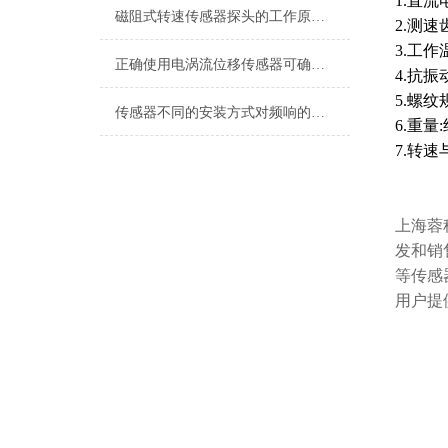
1.直流电
磁阻式转速传感器探头的工作原理及参数
2.测速
3.工作温
正确使用电涡流位移传感器可确保其测量结果的准确
4.抗振动
5.螺纹
传感器不同的安装方式对频响的影响?
6.重量:
7.转
上海蓉
发和销
等传感
用户提