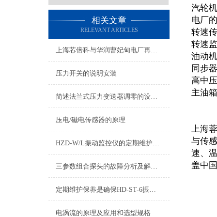
汽轮机
电厂
相关文章
RELEVANT ARTICLES
转速传
转速监
上海芯倍科与华润曹妃甸电厂再次深度合作
油动
同步
压力开关的说明安装
高中
主油
简述法兰式压力变送器调零的设置方法
压电/磁电传感器的原理
上海
与传感
HZD-W/L振动监控仪的定期维护保养制度介绍
速、
盖中
三参数组合探头的故障分析及解决方法
定期维护保养是确保HD-ST-6振动速度传感器可靠性的关键
电涡流的原理及应用和选型规格