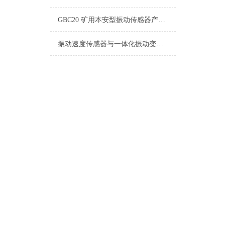
GBC20 矿用本安型振动传感器产品说明书
振动速度传感器与一体化振动变送器现场工况适配及应用用途