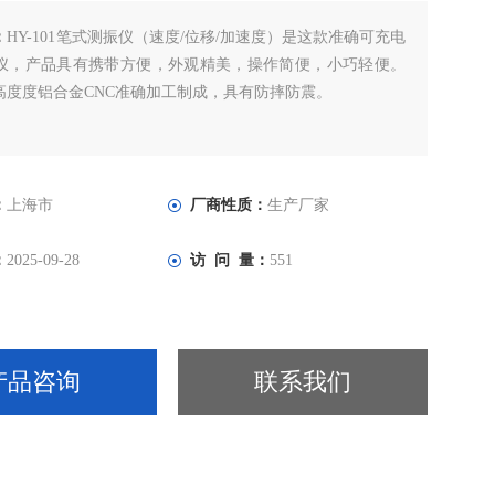
：
HY-101笔式测振仪（速度/位移/加速度）是这款准确可充电
仪，产品具有携带方便，外观精美，操作简便，小巧轻便。
高度度铝合金CNC准确加工制成，具有防摔防震。
：
上海市
厂商性质：
生产厂家
：
2025-09-28
访 问 量：
551
产品咨询
联系我们