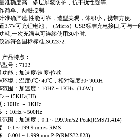
测量准确度高，多层屏蔽防护，抗干扰性强等.
操作简单、两键控制.
设计准确严谨,性能可靠，造型美观，体积小，携带方便.
内置3.7V可充锂电池，（Micro）USB标准充电接口,可
低功耗,一次充满电可连续使用30小时.
仪器符合国标标准ISO2372.
、产品特点：
型号：7122
量功能：加速度/速度/位移
环境：温度0℃~40℃，相对湿度30~90RH
率范围：加速度：10HZ～1KHz（L0W）
Hz～15KHz(HI)
 : 10Hz ～ 1KHz
 ：10Hz～500Hz
范围：加速度：0.1～199.9m/s2 Peak(RMS?1.414)
：0.1～199.9 mm/s RMS
：0.001～1.999 mm P-P(RMS?2.828)