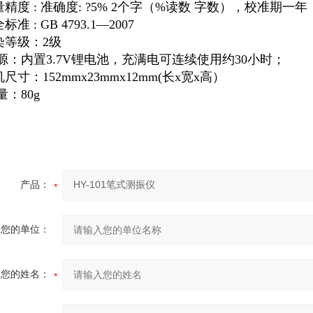
量精度 : 准确度: ?5% 2个字（%读数 字数），校准期
标准 : GB 4793.1—2007
染等级：2级
 源：内置3.7V锂电池，充满电可连续使用约30小时；
尺寸：152mmx23mmx12mm(长x宽x高）
量：80g
产品：
您的单位：
您的姓名：