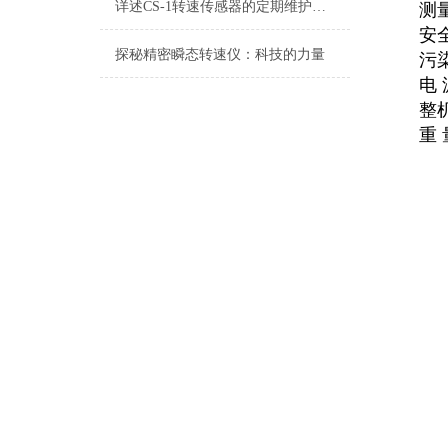
详述CS-1转速传感器的定期维护保养规范方法
测
安全
探秘精密瞬态转速仪：科技的力量
污
电
整机
重 