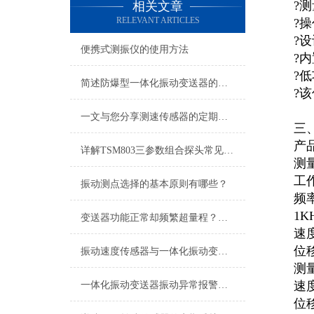
?
相关文章
RELEVANT ARTICLES
?
?
便携式测振仪的使用方法
?
?
简述防爆型一体化振动变送器的常见故障解决方法
?该
一文与您分享测速传感器的定期维护保养方法
三
产品
详解TSM803三参数组合探头常见故障及针对性解决策略
测
工作
振动测点选择的基本原则有哪些？
频
1K
变送器功能正常却频繁超量程？电机现场振动问题深度排查指南
速度
位移
振动速度传感器与一体化振动变送器现场工况适配及应用用途
测量
速度
一体化振动变送器振动异常报警与预警设置技术指南
位移