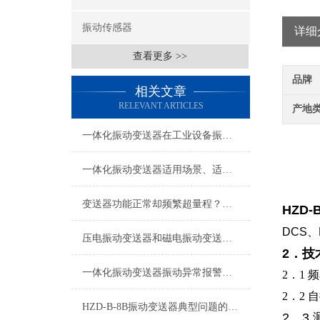
振动传感器
详细
查看更多 >>
品牌
相关文章
RELEVANT ARTICLES
产地
一体化振动变送器在工业设备振动监测中的应用技术解析
一体化振动变送器适用场景、适用设备及安装位置详解
变送器功能正常却频繁超量程？电机现场振动问题深度排查指南
HZD-
DCS
压电振动变送器和磁电振动变送器在使用上的区别
2．技
一体化振动变送器振动异常报警与预警设置技术指南
2．1 
2．2
自
HZD-B-8B振动变送器典型问题的快速诊断与应对策略分享
2．3