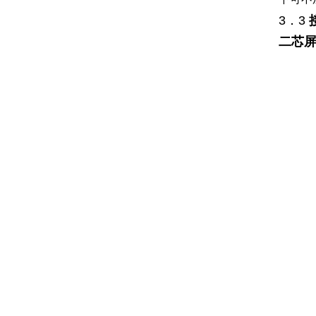
3．3
二
芯