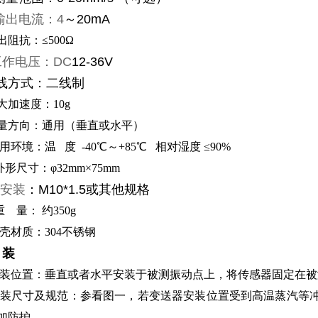
输出电流：4
～20mA
出阻抗：≤500Ω
工作电压：DC
12-36V
7接线方式：二线制
大加速度：
10g
测量方向：通用（垂直或水平）
用环境：温
度
-40℃～+85℃ 相对湿度
≤90%
外形尺寸：φ
32mm×75mm
安装
：M10*1.5或其他规格
重
量：
约
350g
3 外壳材质：304不锈钢
 装
 安装位置：垂直或者水平安装于被测振动点上，将传感器固定在
 安装尺寸及规范：参看图一，若变送器安装位置受到高温蒸汽
加防护。