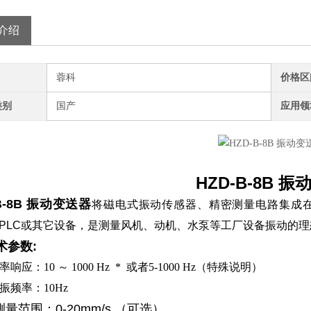
介绍
蓉科
价格区
类别
国产
应用领
HZD-B-8B 
B-8B 振动变送器
将磁电式振动传感器、精密测量电路集成
、PLC或其它设备，是测量风机、动机、水泵等工厂设备振动的
术参数:
频率响应：10
～
1000 Hz
* 或者
5-1000 Hz（特殊说明）
振频率：
10Hz
测量范围：0-20mm/s （可选）