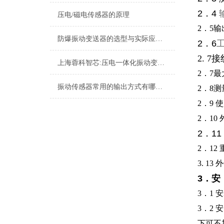
2．4
压电/磁电传感器的原理
2．5输
防爆振动变送器的选型与实际应用有哪些？
2．6
2. 
上海蓉科智芯:压电一体化振动变送器
2．7
最
振动传感器常用的输出方式有哪些？
2．8
2．9
使
2．10
2．11
2．12
3. 1
3．安
3．1
3．2
下可不