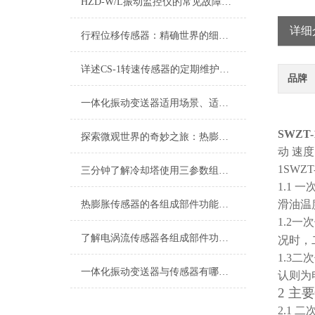
HZD-W/L振动监控仪的常见故障相应解决方法
详细
行程位移传感器：精确世界的细微触探者
详述CS-1转速传感器的定期维护保养规范方法
品牌
一体化振动变送器适用场景、适用设备及安装位置详解
SWZT
探索微观世界的奇妙之旅：热膨胀传感器的魔力
动
速度
1
SWZT-
三分钟了解冷却塔使用三参数组合探头
1.1
滑油温
热膨胀传感器的各组成部件功能特点分享
1.2一
了解电涡流传感器各组成部件功能特点才能更好的使用它
况时，
1.3
一体化振动变送器与传感器有哪些不同？
认则为
2 主
2.1 