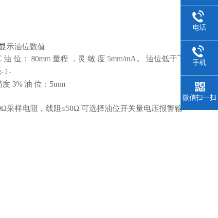
电话
键显示油位数值
℃
油
位： 80mm 量程 ，灵 敏 度
5mm/mA。
油位低于下
手机
亮
- 2 -
度 3%
油
位：5mm
微信扫一扫
50Ω采样电阻，线阻≤50Ω
可选择油位开关量电压报警输