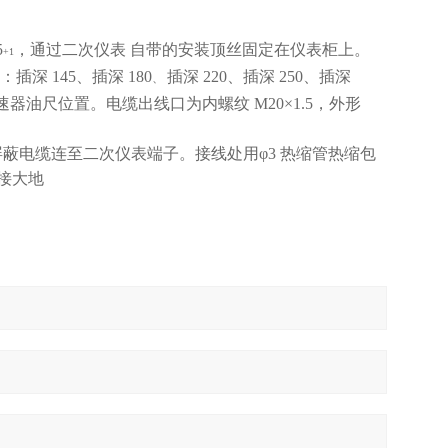
5
，通过二次仪表
自带的安装顶丝固定在仪表柜上。
+1
插深 145、插深 180
插深 220、插深 250、插深
、
器油尺位置。电缆出线口为内螺纹 M20×1.5，外形
屏蔽电缆连至二次仪表端子。接线处用φ3 热缩管热缩包
接大地