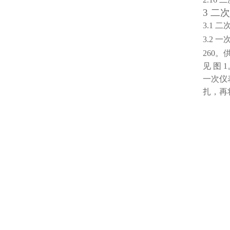
3 二
3.1 
3.2 
260
见
图 
一次仪表
扎，再