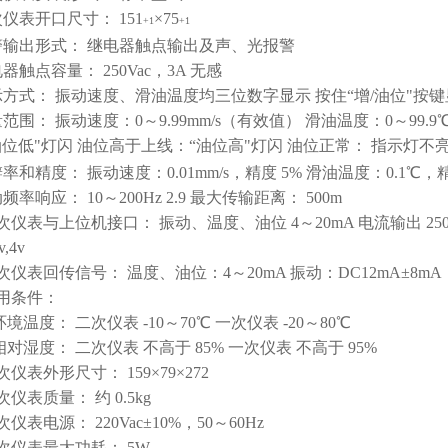
二次仪表开口尺寸：
151
×75
+1
+1
报警输出形式：
继电器触点输出及声、光报警
继电器触点容量：
250Vac，3A 无感
显示方式：
振动速度、滑油温度均三位数字显示
按住“增/油位"按
测量范围：
振动速度：0～9.99mm/s（有效值）
滑油温度：0～99.9
油位低"灯闪
油位高于上线：“油位高"灯闪
油位正常： 指示灯不
分辨率和精度：
振动速度：0.01mm/s，精度 5%
滑油温度：0.1℃，精
振动频率响应：
10～200Hz
2.9 最大传输距离：
500m
 二次仪表与上位机接口： 振动、温度、油位 4～20mA 电流输出
2
v,4v
 一次仪表回传信号：
温度、油位：4～20mA 振动：DC12mA±8mA
 使用条件：
.1 环境温度：
二次仪表 -10～70℃
一次仪表 -20～80℃
.2 相对湿度：
二次仪表 不高于 85%
一次仪表 不高于 95%
 二次仪表外形尺寸：
159×79×272
 一次仪表质量：
约 0.5kg
 二次仪表电源：
220Vac±10%，50～60Hz
 二次仪表最大功耗：
5W