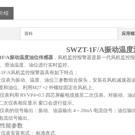
介绍
蓉科
应用领
SWZT-1F/A振动温
-1F/A振动温度油位传感器
，风机监控报警器是
新一代风机监控报
、滑油温度、油位进行实时监控。
1F/A
风机监控报警器具有如下特点：
 一次仪表为振动、温度、油位三参数组合探头，安装在风机减速器
度和油位。利用M27
×2 外螺纹固定在风机上。
次仪表利用 RVVP4×0.5 四芯屏蔽电缆接至二次仪表。对振动、油
二次仪表相应显示
窗口会进行提示。
二次仪表的信号输出：振动、油温输出 4～20mA 电流信号；油位输
电流信号输出。
要性能参数
二次仪表安装形式：
标准盘式