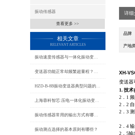
振动传感器
详细
查看更多 >>
品牌
相关文章
RELEVANT ARTICLES
产地
振动速度传感器与一体化振动变送器现场工况适配及应用用途
变送器功能正常却频繁超量程？电机现场振动问题深度排查指南
XH-VS
变送器
HZD-B-8B振动变送器典型问题的快速诊断与应对策略分享
1.
技术
2．1 
上海蓉科智芯:压电一体化振动变送器
2．2
自
2．3 
振动传感器常用的输出方式有哪些？
2．4 
振动测点选择的基本原则有哪些？
2．5输