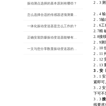
2．3 
振动测点选择的基本原则有哪些？
2．4 
怎么选择合适的传感器进项测量，减少传感器测试带来的影响？
2．5输
2．6工
一体化振动变送器是怎么工作的？
2. 7精
2. 8
正确安装防爆振动变送器能够有效预防潜在的安全隐患
2．9
2．10
一文与您分享数显振动变送器的常见问题相应解决方法
2．11
2．12
2．13
3．安
3．1
紧即可
3．2
下可不
3．3
接
线要求