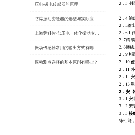
2．3 
压电/磁电传感器的原理
2．4 输
防爆振动变送器的选型与实际应用有哪些？
2．5输出
2．6工作
上海蓉科智芯:压电一体化振动变送器
2. 7精 
2. 8
振动传感器常用的输出方式有哪些？
2．9测
使
2．10
振动测点选择的基本原则有哪些？
外
2．11
2．12 
重
2．13
3．安
3．1 
3．2
接
3．3
缘性能