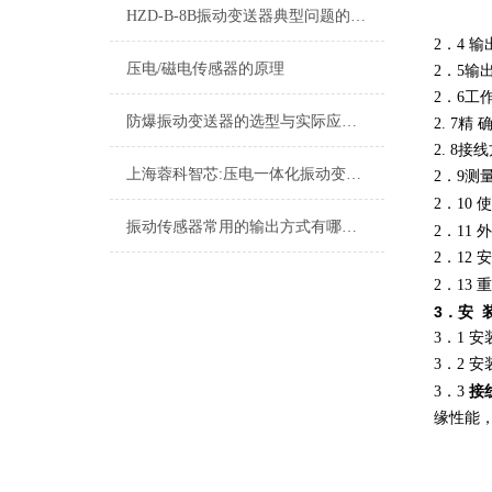
HZD-B-8B振动变送器典型问题的快速诊断与应对策略分享
2．4 输
压电/磁电传感器的原理
2．5输出
2．6工作
防爆振动变送器的选型与实际应用有哪些？
2. 7精 
2. 8
上海蓉科智芯:压电一体化振动变送器
2．9测
使
2．10
振动传感器常用的输出方式有哪些？
外
2．11
2．12 
重
2．13
3．安
3．1 
3．2
接
3．3
缘性能