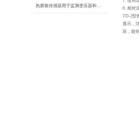
7. 使用温
热膨胀传感器用于监测变压器和电缆的温升，防止过热造成损害
8. 相对
TD-2
显示，
坏，能