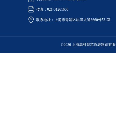
传真：021-31261608
联系地址：上海市青浦区崧泽大道6660号531室
©2026 上海蓉科智芯仪表制造有