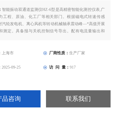
：
智能振动双通道监测仪HZ-6型是高精密智能化测控仪表,广
力工程、原油、化工厂等相关部门。根据磁电式转速传感
对汽轮发电机、离心风机等转动机械轴承震动峰—*高值开展
和测定。具备报与关机控制信号导出。配有电流量输出和
插口，能与电子计算机等设备接入。
：
上海市
厂商性质：
生产厂家
：
2025-09-25
访 问 量：
917
产品咨询
联系我们