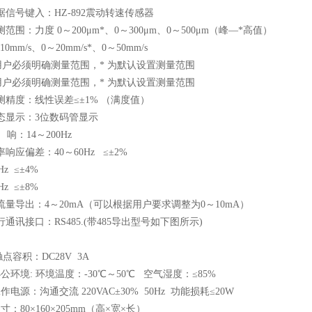
 数据信号键入：HZ-892震动转速传感器
 检测范围：力度 0～200μm*、0～300μm、0～500μm（峰—*高值）
0mm/s、0～20mm/s*、0～50mm/s
用户必须明确测量范围，* 为默认设置测量范围
用户必须明确测量范围，* 为默认设置测量范围
3 检测精度：线性误差≤±1% （满度值）
4 动态显示：3位数码管显示
频 响：14～200Hz
 频率响应偏差：40～60Hz ≤±2%
Hz ≤±4%
Hz ≤±8%
7 电流量导出：4～20mA（可以根据用户要求调整为0～10mA）
 串行通讯接口：RS485.(带485导出型号如下图所示)
报触点容积：DC28V 3A
0 办公环境: 环境温度：-30℃～50℃ 空气湿度：≤85%
1 工作电源：沟通交流 220VAC±30% 50Hz 功能损耗≤20W
2 尺寸：80×160×205mm（高×宽×长）