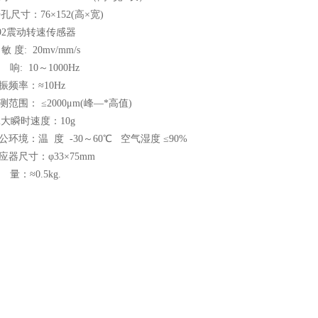
 开孔尺寸：76×152(高×宽)
Z892震动转速传感器
 敏 度: 20mv/mm/s
频 响: 10～1000Hz
 自振频率：≈10Hz
 检测范围： ≤2000μm(峰—*高值)
zui大瞬时速度：10g
 办公环境：温 度 -30～60℃ 空气湿度 ≤90%
 感应器尺寸：φ33×75mm
重 量：≈0.5kg.