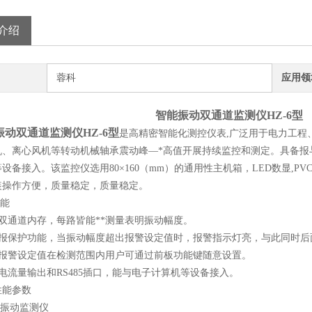
介绍
蓉科
应用领
智能振动双通道监测仪HZ-6型
振动双通道监测仪HZ-6型
是高精密智能化测控仪表,广泛用于电力工程
机、离心风机等转动机械轴承震动峰—*高值开展持续监控和测定。具备报与
设备接入。该监控仪选用80×160（mm）的通用性主机箱，LED数显,
装操作方便，质量稳定，质量稳定。
功能
具备双通道内存，每路皆能**测量表明振动幅度。
 具备报保护功能，当振动幅度超出报警设定值时，报警指示灯亮，与此同时
二级报警设定值在检测范围内用户可通过前板功能键随意设置。
配有电流量输出和RS485插口，能与电子计算机等设备接入。
6性能参数
Z-6振动监测仪