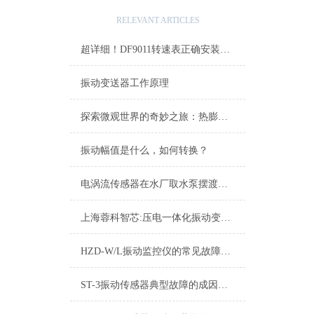
相关文章
RELEVANT ARTICLES
超详细！DF9011转速表正确安装步骤全指南
振动变送器工作原理
探索微观世界的奇妙之旅：热膨胀传感器的魔力
振动幅值是什么，如何转换？
电涡流传感器在水厂取水泵摆渡监测中的实际应用
上海蓉科智芯:压电一体化振动变送器
HZD-W/L振动监控仪的常见故障相应解决方法
ST-3振动传感器典型故障的成因与对策分享