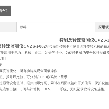
介绍
蓉科
应用领
智能反转速监测仪CVZS-F
转速监测仪CVZS-F002
配接振动传感器可测量各种旋转机械的轴承
广泛应用于电力、机械、化工、冶金等行业。为旋转机械的安全运行提供
说明】
能
具有高度智能化，所有功能实现全面板操作。
测量值、报井设定值，可分别在LED数码管上显示
当超过报警设定值时，报井指示灯亮，同时在后面板输出开关信号，保护被
设有电流输出接口，可与计算机、DCS、PLC系统、无纸记录仪等设备连接。