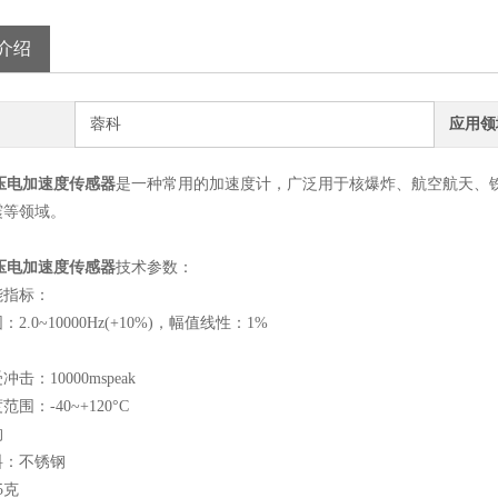
介绍
蓉科
应用领
型压电加速度传感器
是一种常用的加速度计，广泛用于核爆炸、航空航天、
震等领域。
型压电加速度传感器
技术参数：
能指标：
2.0~10000Hz(+10%)，幅值线性：1%
击：10000mspeak
围：-40~+120°C
构
料：不锈钢
5克