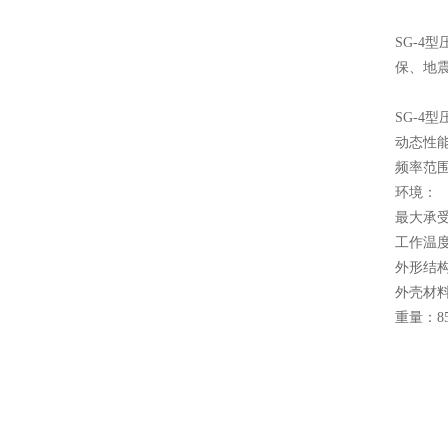
SG-
保、地
SG-4
动态性
频率范围：
环境：
最大承受冲
工作温度范
外形结
外壳材
重量：8