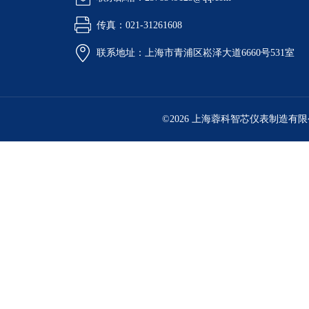
传真：021-31261608
联系地址：上海市青浦区崧泽大道6660号531室
©2026 上海蓉科智芯仪表制造有