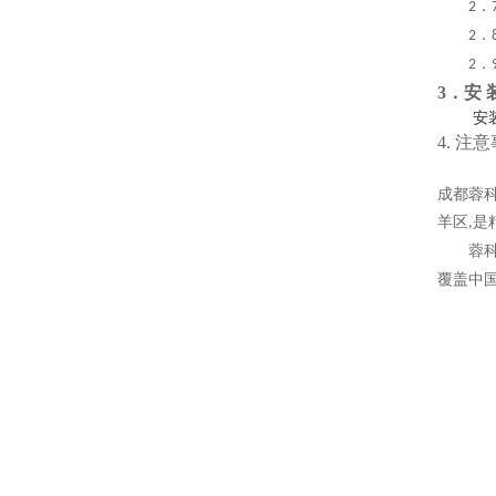
．
2
．
2
．
2
3．安 
安
4.
注意
成都蓉
羊区
是
,
蓉
覆盖中