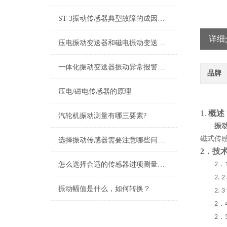
ST-3振动传感器典型故障的成因与对策分享
详细
压电振动变送器和磁电振动变送器在使用上的区别
一体化振动变送器振动异常报警与预警设置技术指南
品牌
压电/磁电传感器的原理
1.
概述
汽轮机振动测量有哪三要素?
振
磁式传
选择振动传感器需要注意哪些问题？
2．技
．
怎么选择合适的传感器进项测量，减少传感器测试带来的影响？
2
2. 2
振动幅值是什么，如何转换？
2. 3
．
2
．
2