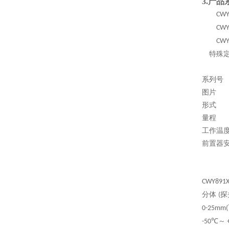
3.产品
CWY
CWY
CWY
特殊
系列号
图片
形式
量程
工作温
前置器
CWY891X
分体
探
(
0-25mm(
℃～
-50