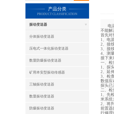
产品分类
PRODUCT CLASSIFICATION
振动变送器
电
不能解
首先对
分体振动变送器
1、电
2、接
压电式一体化振动变送器
3、接
4、测
接下来
数显防爆振动变送器
一、检
1、探
2、延
矿用本安型振动传感器
3、检
数值应
三轴振动变送器
探头已
二、检
1、先
数显振动变送器
米系统
2、将
前置器
防爆振动变送器
行修理