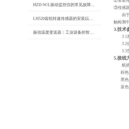
②安装
HZD-W/L振动监控仪的常见故障相应解决方法
③传感器
由
LH520齿轮转速传感器的安装以及问题解决方法
触检测
3.
技术
振动温度变送器：工业设备的智能守护者
3.1
3.2
3.
3
5.
接线
航
棕色
黑色
蓝色