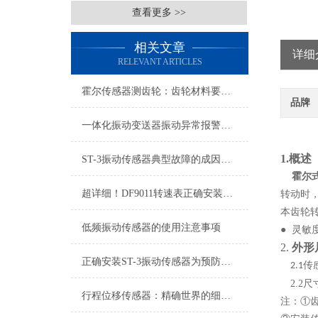
查看更多 >>
相关文章
详细
RELEVANT ARTICLES
霍尔传感器测齿轮：齿轮材料要求详解
品牌
一体化振动变送器振动异常报警与预警设置技术指南
1.
概述
ST-3振动传感器典型故障的成因与对策分享
霍尔
超详细！DF9011转速表正确安装步骤全指南
转动时
本齿轮
低频振动传感器的使用注意事项
● 灵
2.
外形
正确安装ST-3振动传感器为预防故障提供有效支持
传
2.1
2.2
尺
行程位移传感器：精确世界的细微触探者
注：
①齿