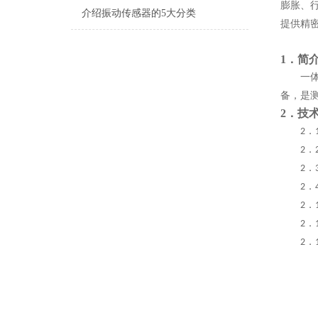
膨胀、
介绍振动传感器的5大分类
提供精
1．简
一
备，是
2
．
技
．
2
．
2
．
2
．
2
．
2
．
2
．
2