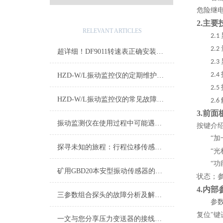
危险继
相关文章
2.
主要
RELEVANT ARTICLES
2.1
2.2
超详细！DF9011转速表正确安装步骤全指南
2.3
2.4
HZD-W/L振动监控仪的定期维护保养制度介绍
2.5
HZD-W/L振动监控仪的常见故障相应解决方法
2.6
3.
前面
振动监测仪在使用过程中可能遇到的故障及相应解决方法介绍
按键介
“
探寻未知的旅程：行程位移传感器的奇妙之旅
“
“功
矿用GBD20本安型振动传感器的特点
状态；
4.
内部
三参数组合探头的故障分析及解决方法
参
复位"
一文与您分享压力变送器的接线方法