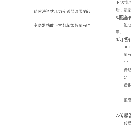
下“功能
/
后，最后
简述法兰式压力变送器调零的设置方法
5.
配套
磁
变送器功能正常却频繁超量程？电机现场振动问题深度排查指南
用。
6.
订货
□
A
量
：
1
传
1*
齿
报
7.
传感
传