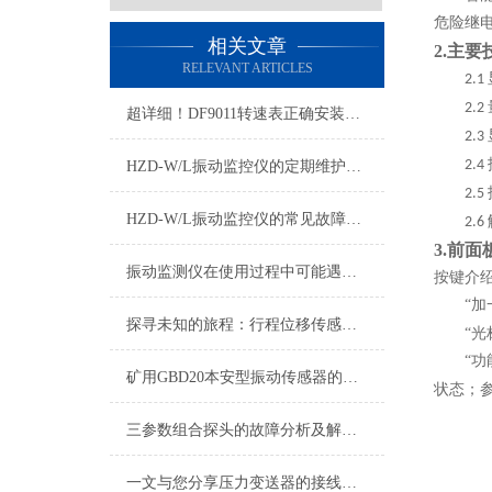
危险继
相关文章
2.
主要
RELEVANT ARTICLES
2.1
2.2
超详细！DF9011转速表正确安装步骤全指南
2.3
2.4
HZD-W/L振动监控仪的定期维护保养制度介绍
2.5
HZD-W/L振动监控仪的常见故障相应解决方法
2.6
3.
前面
振动监测仪在使用过程中可能遇到的故障及相应解决方法介绍
按键介
“
探寻未知的旅程：行程位移传感器的奇妙之旅
“
“功
矿用GBD20本安型振动传感器的特点
状态；
三参数组合探头的故障分析及解决方法
一文与您分享压力变送器的接线方法