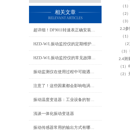
（
1
相关文章
（
2
RELEVANT ARTICLES
（
3
参
2
.2
超详细！DF9011转速表正确安装步骤全指南
（
）
1
（
HZD-W/L振动监控仪的定期维护保养制度介绍
2
（
）
3
HZD-W/L振动监控仪的常见故障相应解决方法
测
2.4
（
）
1
振动监测仪在使用过程中可能遇到的故障及相应解决方法介绍
（
）
2
注意了！这些因素都会影响电涡流传感器
振动温度变送器：工业设备的智能守护者
浅谈一体化振动变送器
振动传感器常用的输出方式有哪些？