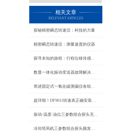
相关文章
RELEVANT ARTICLES
探秘精密瞬态转速仪：科技的力量
精密瞬态转速仪：测量速度的仪器
探寻未知的旅程：行程位移传感器的奇妙之旅
数显一体化振动变送器故障解决方法
简述固定式一氧化碳测漏仪各组成部件的作用
超详细！DF9011转速表正确安装步骤全指南
振动-温度-油位三参数组合探头无信号故障原因有哪些？
冷却塔风机三参数组合探头频发异常？振动、温度、油位故障分步自检+判断