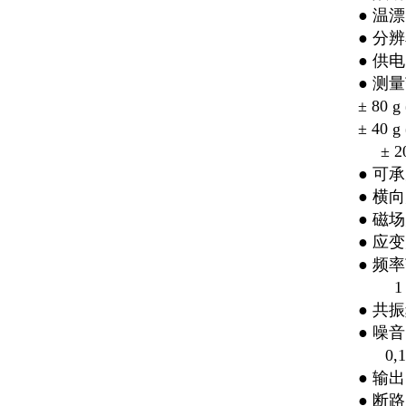
● 温漂
● 分辨
● 供
● 测
± 80 g
± 40 g
± 20 
● 可
● 横
● 磁场
● 应变灵
● 频率范
1 Hz 
● 共振
● 噪音：
0,1 H
● 输
● 断路