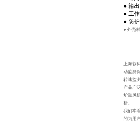
● 输出
● 工作
● 防护
● 外
上海蓉
动监测
转速监
产品广
炉鼓风
析。
我们本
的为用