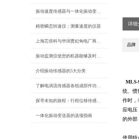
振动速度传感器与一体化振动变送器现场工况适配及应用用途
详细
精密瞬态转速仪：测量速度的仪器
上海芯倍科与华润曹妃甸电厂再次深度合作
品牌
振动监测仪使您的机器能够及时得到保护避免不必要的经济损失
介绍振动传感器的5大分类
MLS
了解电涡流传感器各组成部件功能特点才能更好的使用它
统、惯
作时，
探寻未知的旅程：行程位移传感器的奇妙之旅
应电压
一体化振动变送器的选项指南
的外部
使用特