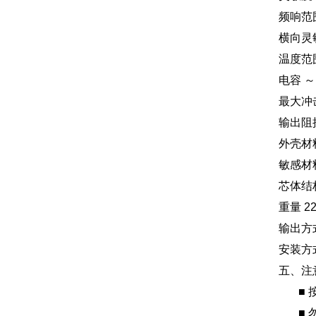
频响范围 
横向灵
温度范围
电容 ～
最大冲击
输出阻抗
外壳材
敏感材
芯体结
重量 22
输出方式
安装方
五、注
■ 按
■ 勿