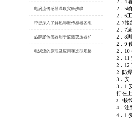
2．4
2．5
电涡流传感器温度实验步骤
2．6工
2. 
带您深入了解热膨胀传感器各组成部件的功能特点
2．7速
2．8
热膨胀传感器用于监测变压器和电缆的温升，防止过热造成损害
2．9
2．10
电涡流的原理及应用和选型规格
2．11
2．12
2 防爆
3．安
3．1
拧在
接线
3．3
4．注
4．1