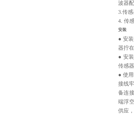
波器配
3.传
4. 
安装
● 安
器拧
● 
传感
● 使
接线牢
备连
端浮空
供应