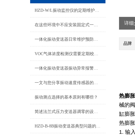
HZD-W/L振动监控仪的定期维护保养制度介绍
详细
在这些环境中不应安装固定式一氧化碳浓度报警器
一体化振动变送器日常维护预防工作
品牌
VOC气体浓度检测仪需要定期校准的原因分析
一体化振动变送器振动异常报警与预警设置技术指南
一文与您分享振动速度传感器的安装步骤
热膨胀
振动测点选择的基本原则有哪些？
械的阀
简述法兰式压力变送器调零的设置方法
缸膨
热膨
HZD-B-8B振动变送器典型问题的快速诊断与应对策略分享
1. 