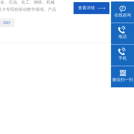
、冶金、石油、化工、钢铁、机械
查看详情
及大专院校振动教学领域。产品
在线咨询
能振动监测仪、智能转速监测
：
1023
体化振动变送器、加速度传感
系列、行程传感器仪表、便携式
电话
手机
微信扫一扫