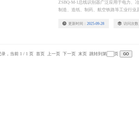
ZSBQ-M-1总线识别器广泛应用于电力
制造、造纸、制药、航空铁路等工业行业
包括：振动速度传感器、转速传感器、智
更新时间：
2025-09-28
访问次数
仪、正反转速监测仪、电涡流传感器、一
器、振动 温度 液位组合探头、流量仪表
侧振仪等
条记录，当前 1 / 1 页 首页 上一页 下一页 末页 跳转到第
页