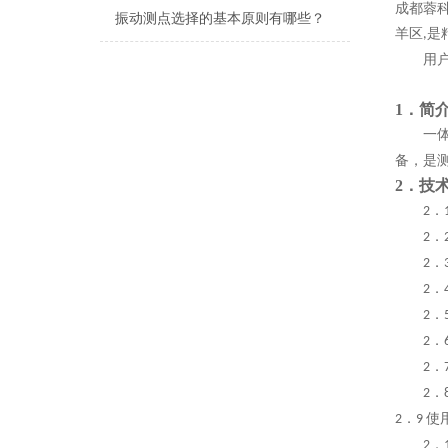
成都蓉
振动测点选择的基本原则有哪些？
羊区
是
,
用
1．简
一
备，是
2
．
技
．
2
．
2
．
2
．
2
．
2
．
2
．
2
．
2
．
使
2
9
．
2