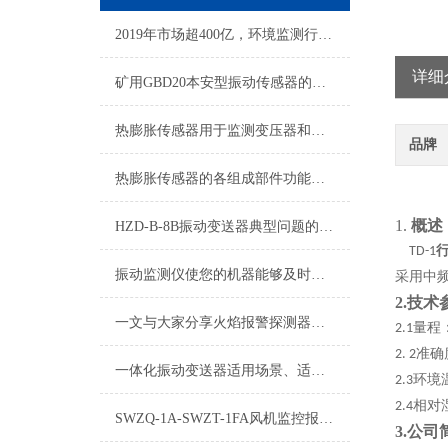
2019年市场超400亿，环境监测行业迎优先机遇
详细
矿用GBD20本安型振动传感器的特点
热膨胀传感器用于监测变压器和电缆的温升，防止过热造成损害
品牌
热膨胀传感器的各组成部件功能特点分享
1.
概述
HZD-B-8B振动变送器典型问题的快速诊断与应对策略分享
TD-1
振动监测仪使您的机器能够及时得到保护避免不必要的经济损失
采用中
2.
技术
一文与大家分享火焰报警探测器的安装位置选择方法
量程
2.1
准确
2.
2
一体化振动变送器适用场景、适用设备及安装位置详解
环境
2.3
相对
2.4
SWZQ-1A-SWZT-1FA风机监控报警器技术参数
3.公司