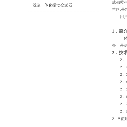
成都蓉
浅谈一体化振动变送器
羊区
是
,
用
1．简
一
备，是
2
．
技
．
2
．
2
．
2
．
2
．
2
．
2
．
2
．
2
．
使
2
9