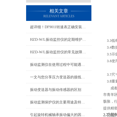
相关文章
RELEVANT ARTICLES
超详细！DF9011转速表正确安装步骤全指南
HZD-W/L振动监控仪的定期维护保养制度介绍
低
3.3
数
3.4
HZD-W/L振动监控仪的常见故障相应解决方法
示
3.5
使
3.6
振动监测仪在使用过程中可能遇到的故障及相应解决方法介绍
尺
3.7
一文与您分享压力变送器的接线方法
重
3.8
成
振动变送器与振动传感器的区别
市青羊
骸胀，
振动监测保护仪的主要用途及特点说明
提供精
2.功能
引起旋转机械轴承振动偏大的因素有哪些？